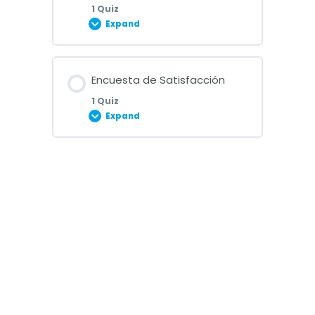
1 Quiz
Expand
Lesson Content
Encuesta de Satisfacción
1 Quiz
Expand
Cuestionario Tema 5
Lesson Content
Encuesta de satisfacción